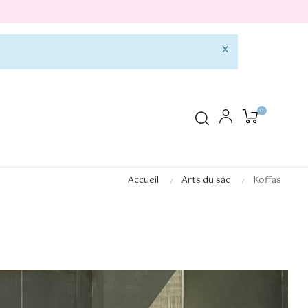
×
0
Accueil
Arts du sac
Koffas