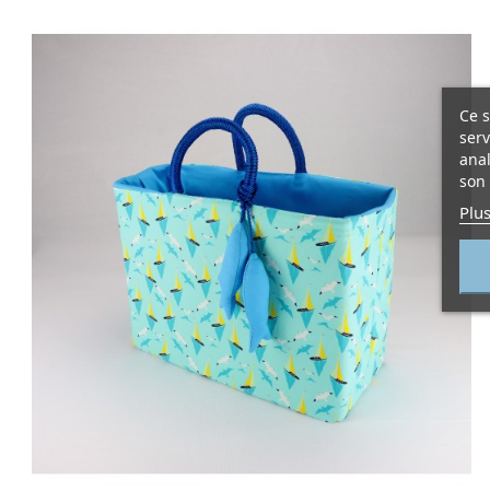
Ce s
serv
anal
son 
Plus