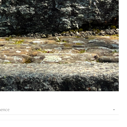
nence
