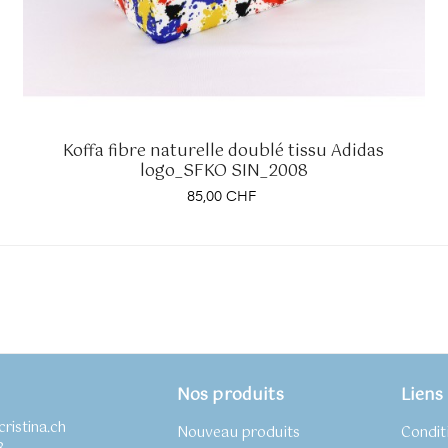
Koffa fibre naturelle doublé tissu Adidas
logo_SFKO SIN_2008
Prix
85,00 CHF
Nos produits
Liens 
ristina.ch
Nouveau produits
Condit