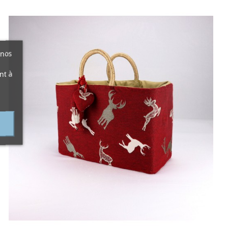
 nos
nt à