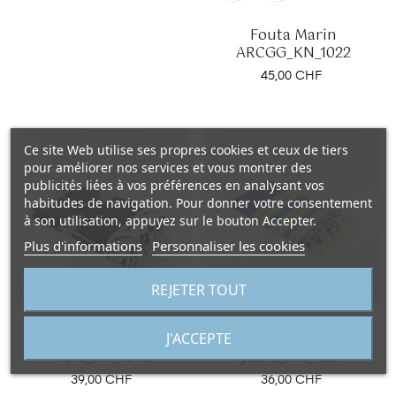
Fouta Marin
ARCGG_KN_1022
Prix
45,00 CHF
Ce site Web utilise ses propres cookies et ceux de tiers
pour améliorer nos services et vous montrer des
publicités liées à vos préférences en analysant vos
habitudes de navigation. Pour donner votre consentement
à son utilisation, appuyez sur le bouton Accepter.
Plus d'informations
Personnaliser les cookies
REJETER TOUT
Fouta Palmier
Fouta Parrot bleu
J'ACCEPTE
vert_KN_1042
jeans_KN_1034
Prix
Prix
39,00 CHF
36,00 CHF