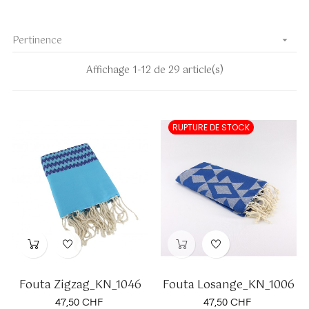
Pertinence

Affichage 1-12 de 29 article(s)
RUPTURE DE STOCK
Fouta Zigzag_KN_1046
Fouta Losange_KN_1006
Prix
Prix
47,50 CHF
47,50 CHF