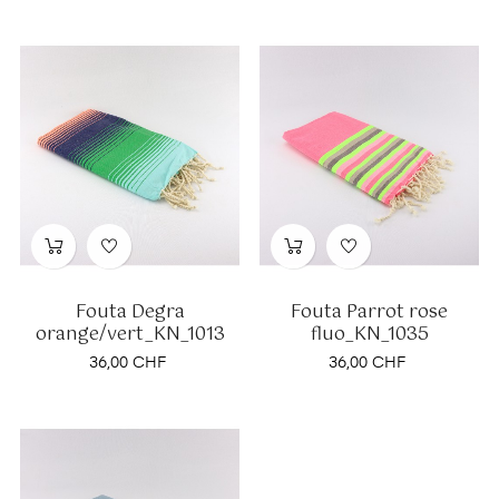
Fouta Degra
Fouta Parrot rose
orange/vert_KN_1013
fluo_KN_1035
Prix
Prix
36,00 CHF
36,00 CHF