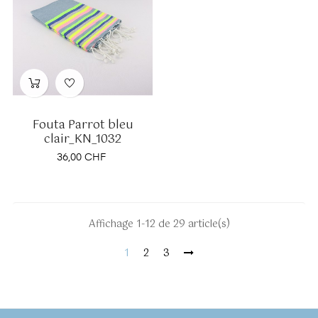
Fouta Parrot bleu
clair_KN_1032
Prix
36,00 CHF
Affichage 1-12 de 29 article(s)
1
2
3