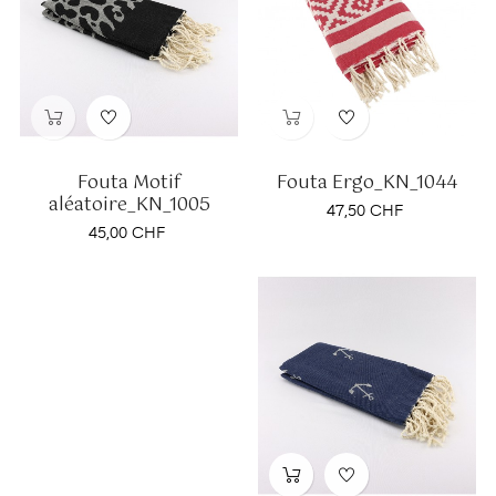
Fouta Motif
Fouta Ergo_KN_1044
aléatoire_KN_1005
Prix
47,50 CHF
Prix
45,00 CHF