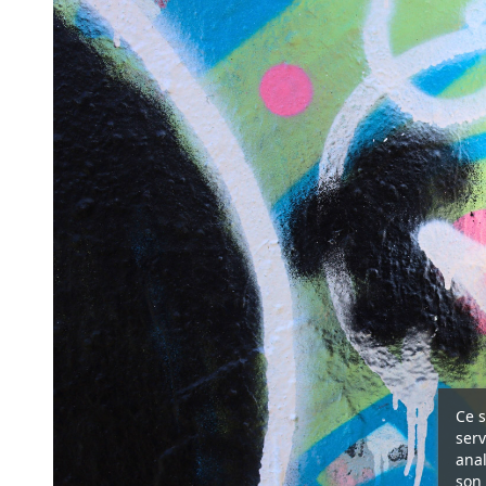
Ce s
serv
anal
son 