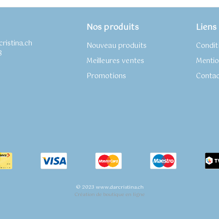
Nos produits
Liens 
ristina.ch
Nouveau produits
Condit
8
Meilleures ventes
Mentio
k
tagram
Promotions
Conta
© 2023 www.darcristina.ch
Création de boutique en ligne