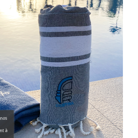
 nos
nt à