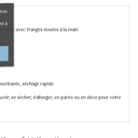
 nos
nt à
périeur avec franges nouées à la main
0m
bsorbante, séchage rapide
vrir, se sécher, s'allonger, en paréo ou en déco pour votre