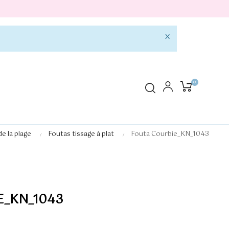
×
0
de la plage
Foutas tissage à plat
Fouta Courbie_KN_1043
E_KN_1043