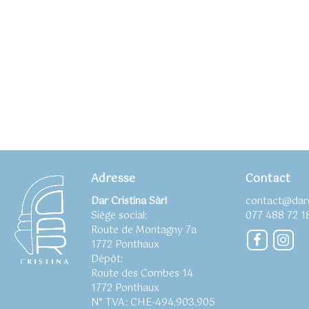
Adresse
Contact
Dar Cristina Sàrl
contact@darc
Siège social:
077 488 72 1
Route de Montagny 7a
Faceboo
Ins
1772 Ponthaux
Dépôt:
Route des Combes 14
1772 Ponthaux
N° TVA: CHE-494.903.905