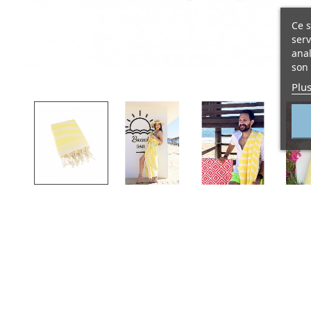
Ce s
serv
anal
son 
Plus