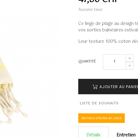
Aucune taxe
Ce linge de plage au design t
vos sorties balnéaires estival
Leur texture 100% coton déco
QUANTITÉ
AJOUTER AU PANIE
LISTE DE SOUHAITS
Derniers articles en stock
Détails
Entretien