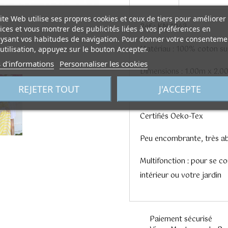
ite Web utilise ses propres cookies et ceux de tiers pour améliorer
Réf : KN 1043
ices et vous montrer des publicités liées à vos préférences en
ysant vos habitudes de navigation. Pour donner votre consenteme
Matériau : 100% coton su
utilisation, appuyez sur le bouton Accepter.
 d'informations
Personnaliser les cookies
Dimensions : 1.00m x 2.0
REJETER TOUT
J'ACCEPTE
Poids : 0.600kg
Certifiés Oeko-Tex
Peu encombrante, très a
Multifonction :
pour se cou
intérieur ou votre jardin
Paiement sécurisé