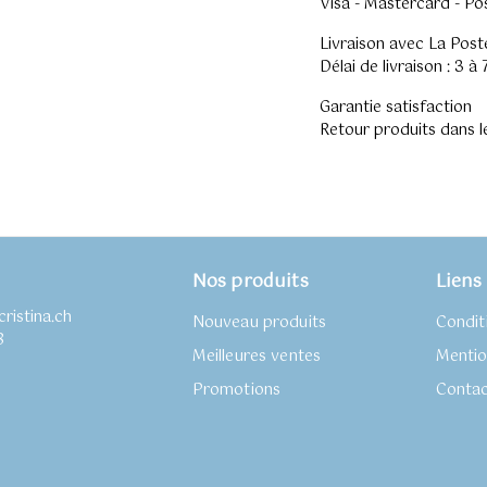
Visa - Mastercard - Po
Livraison avec La Post
Délai de livraison : 3 à
Garantie satisfaction
Retour produits dans l
Nos produits
Liens 
ristina.ch
Nouveau produits
Condit
8
Meilleures ventes
Mentio
k
tagram
Promotions
Conta