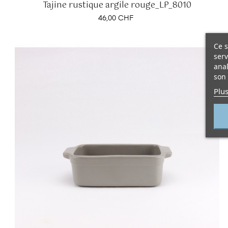
Tajine rustique argile rouge_LP_8010
Prix
46,00 CHF
Ce s
serv
anal
son 
Plus