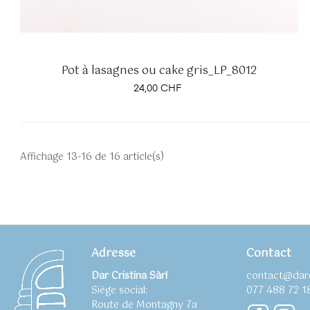
Pot à lasagnes ou cake gris_LP_8012
Prix
24,00 CHF
Affichage 13-16 de 16 article(s)
Adresse
Contact
Dar Cristina Sàrl
contact@darc
Siège social:
077 488 72 1
Route de Montagny 7a