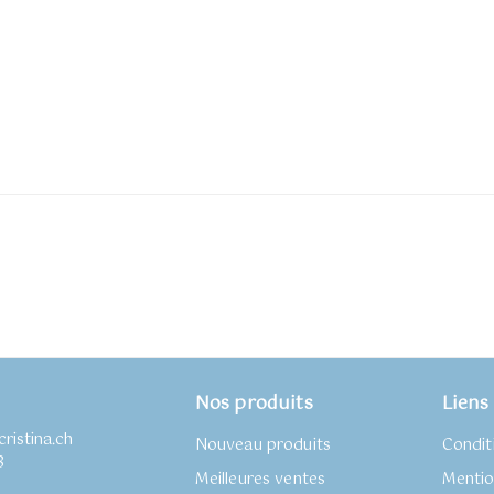
Nos produits
Liens 
ristina.ch
Nouveau produits
Condit
8
Meilleures ventes
Mentio