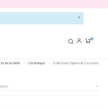
×
0
rts de la table
Céramique
Collection Tajines & Cocottes
nence
