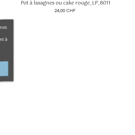
Pot à lasagnes ou cake rouge_LP_8011
Prix
24,00 CHF
 nos
nt à