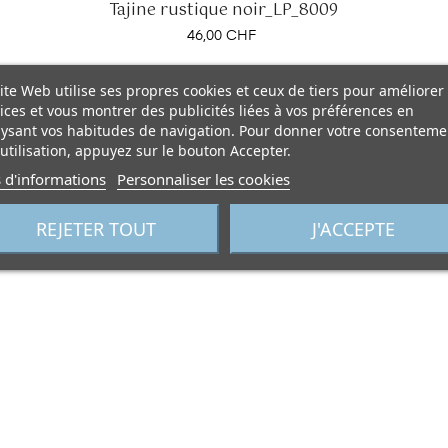
Tajine rustique noir_LP_8009
Prix
46,00 CHF
ite Web utilise ses propres cookies et ceux de tiers pour améliorer
ices et vous montrer des publicités liées à vos préférences en
ysant vos habitudes de navigation. Pour donner votre consenteme
utilisation, appuyez sur le bouton Accepter.
 d'informations
Personnaliser les cookies
REJETER TOUT
J'ACCEPTE