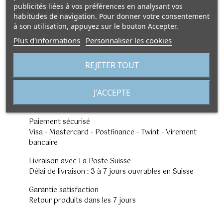
publicités liées à vos préférences en analysant vos
formes et les nuances de couleurs.
habitudes de navigation. Pour donner votre consentement
à son utilisation, appuyez sur le bouton Accepter.
Plus d'informations
Personnaliser les cookies
Entretien
REJETER TOUT
Expédition
Origine
J'ACCEPTE
Paiement sécurisé
Visa - Mastercard - Postfinance - Twint - Virement
bancaire
Livraison avec La Poste Suisse
Délai de livraison : 3 à 7 jours ouvrables en Suisse
Garantie satisfaction
Retour produits dans les 7 jours