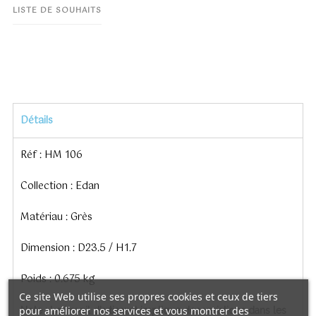
LISTE DE SOUHAITS
Détails
Réf : HM 106
Collection : Edan
Matériau : Grès
Dimension : D23.5 / H1.7
Poids : 0.675 kg
Ce site Web utilise ses propres cookies et ceux de tiers
pour améliorer nos services et vous montrer des
Note : Le travail d’artisanat implique des variations dans les