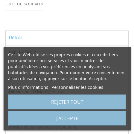
LISTE DE SOUHAITS
Détails
Réf : LP 8002
Ce site Web utilise ses propres cookies et ceux de tiers
pour améliorer nos services et vous montrer des
Collection : Tajines & Cocottes
publicités liées à vos préférences en analysant vos
habitudes de navigation. Pour donner votre consentement
Matériau : Argile rouge
à son utilisation, appuyez sur le bouton Accepter.
Plus d'informations
Personnaliser les cookies
Dimension : D18cm / H- /-cl
REJETER TOUT
Poids : 1 kg
J'ACCEPTE
Note : Le travail d’artisanat implique des variations dans les
formes et les nuances de couleurs.