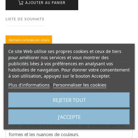
AJOUTER AU PANIER
LISTE DE SOUHAITS
Derniers articles en stock
Ce site Web utilise ses propres cookies et ceux de tiers
Détails
pour améliorer nos services et vous montrer des
publicités liées à vos préférences en analysant vos
habitudes de navigation. Pour donner votre consentement
Réf : CDB 5006
à son utilisation, appuyez sur le bouton Accepter.
Matériaux : coton / laine
Plus d'informations
Personnaliser les cookies
Dimension : 40 cm x 40 cm
REJETER TOUT
Poids : 0.480 kg
J'ACCEPTE
Note : Le travail d’artisanat implique des variations dans les
formes et les nuances de couleurs.