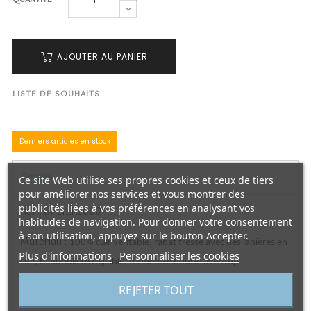
QUANTITÉ
AJOUTER AU PANIER
LISTE DE SOUHAITS
Derniers articles en stock
Détails
Ce site Web utilise ses propres cookies et ceux de tiers
pour améliorer nos services et vous montrer des
publicités liées à vos préférences en analysant vos
Réf : SFLILI 2600
habitudes de navigation. Pour donner votre consentement
à son utilisation, appuyez sur le bouton Accepter.
Matériau :
100% cuir véritable, rabat tressé avec des lanières en
Plus d'informations
Personnaliser les cookies
cuir, bandoulière réglable, fermeture boucle avec top
magnétique, fixation de la bandoulière cousue main avec cordon
REJETER TOUT
ciré.