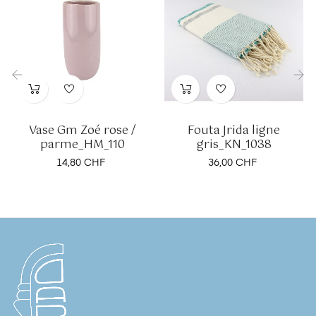
‹
›
Vase Gm Zoé rose /
Fouta Jrida ligne
parme_HM_110
gris_KN_1038
Prix
Prix
14,80 CHF
36,00 CHF