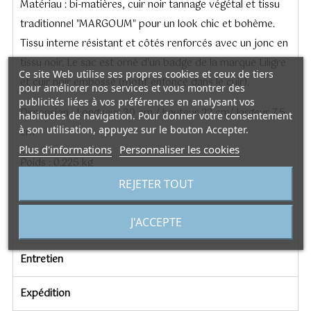
Matériau : bi-matières, cuir noir tannage végétal et tissu
traditionnel "MARGOUM" pour un look chic et bohème.
Tissu interne résistant et côtés renforcés avec un jonc en
tissu noir. Le sac est orné d'un badge de la marque Liligre
Ce site Web utilise ses propres cookies et ceux de tiers
et cuir noir embossé (motif enfoncé dans le cuir).
pour améliorer nos services et vous montrer des
publicités liées à vos préférences en analysant vos
Dimension : Longueur 30 cm / hauteur 22 cm/ largeur 7.5
habitudes de navigation. Pour donner votre consentement
à son utilisation, appuyez sur le bouton Accepter.
cm
Plus d'informations
Personnaliser les cookies
Poids : 0.225 kg
REJETER TOUT
Note : Le travail d’artisanat implique des variations dans les
formes et les nuances de couleurs.
J'ACCEPTE
Entretien
Expédition